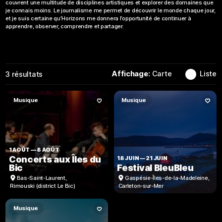
couvrent une multitude de disciplines artistiques et explorer des domaines que
je connais moins. Le journalisme me permet de découvrir le monde chaque jour,
et je suis certaine qu’Horizons me donnera l’opportunité de continuer à
apprendre, observer, comprendre et partager.
Affichage:
Carte
Liste
3
résultats
Musique
Musique
1 AOÛT
—
8 AOÛT
Concerts aux Îles du
18 JUIN
—
21 JUIN
Bic
Festival BleuBleu
Bas-Saint-Laurent
,
Gaspésie-Îles-de-la-Madeleine
,
Rimouski (district Le Bic)
Carleton-sur-Mer
Musique