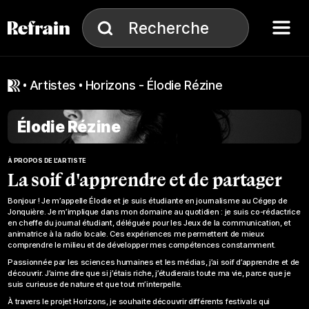
Aller à la navigation
Aller au contenu
Menu
Recherche
Recherche
artistes
Horizons - Élodie Rézine
Élodie Rézine
À PROPOS DE L'ARTISTE
La soif d'apprendre et de partager
Bonjour ! Je m’appelle Élodie et je suis étudiante en journalisme au Cégep de
Jonquière. Je m’implique dans mon domaine au quotidien : je suis co-rédactrice
en cheffe du journal étudiant, déléguée pour les Jeux de la communication, et
animatrice à la radio locale. Ces expériences me permettent de mieux
comprendre le milieu et de développer mes compétences constamment.
Passionnée par les sciences humaines et les médias, j’ai soif d’apprendre et de
découvrir. J’aime dire que si j’étais riche, j’étudierais toute ma vie, parce que je
suis curieuse de nature et que tout m’interpelle.
À travers le projet Horizons, je souhaite découvrir différents festivals qui