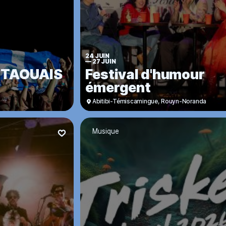
24 JUIN
—
27 JUIN
UTAOUAIS
Festival d'humour
émergent
Abitibi-Témiscamingue
,
Rouyn-Noranda
Musique