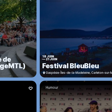
18 JUIN
e de
—
21 JUIN
ingeMTL)
Festival BleuBleu
Gaspésie-Îles-de-la-Madeleine
,
Carleton-sur-
Humour