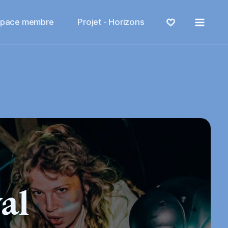
Menu
space membre
Projet - Horizons
al