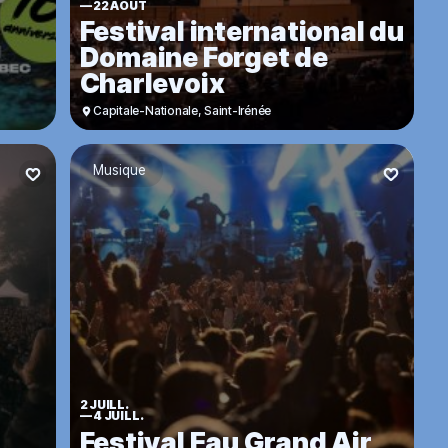
—
22 AOÛT
Festival international du
Domaine Forget de
Charlevoix
Capitale-Nationale
,
Saint-Irénée
Musique
2 JUILL.
—
4 JUILL.
Festival Eau Grand Air