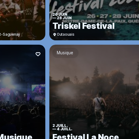
26 JUIN
—
28 JUIN
Triskel Festival
it-Saguenay
Outaouais
Musique
2 JUILL.
—
4 JUILL.
 Musique
Festival La Noce