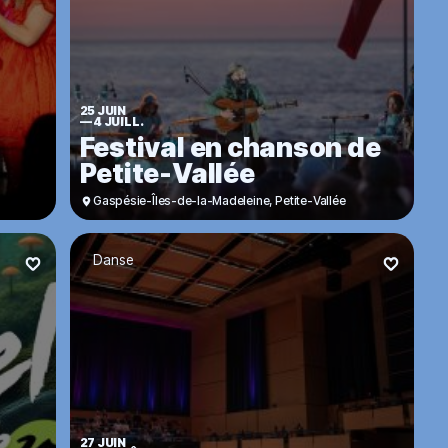
25 JUIN
—
4 JUILL.
Festival en chanson de
Petite-Vallée
Gaspésie-Îles-de-la-Madeleine
,
Petite-Vallée
Danse
27 JUIN