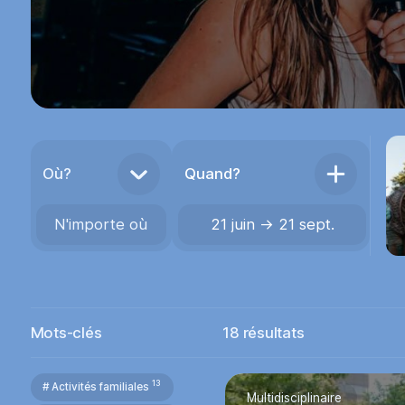
Où?
Quand?
N'importe où
21 juin → 21 sept.
Mots-clés
18
résultats
13
# Activités familiales
Multidisciplinaire