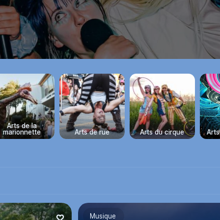
Arts de la
marionnette
Arts de rue
Arts du cirque
Art
Musique