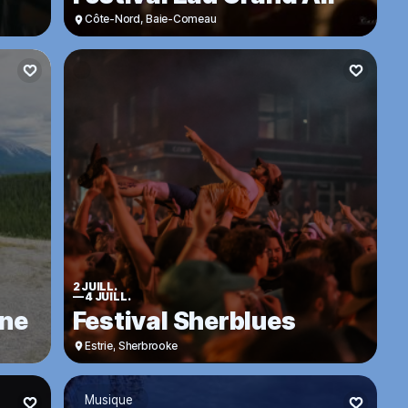
Côte-Nord
,
Baie-Comeau
2 JUILL.
—
4 JUILL.
ine
Festival Sherblues
Estrie
,
Sherbrooke
Musique