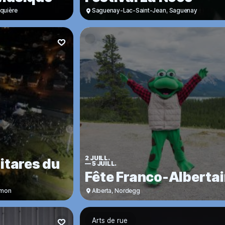
quière
Saguenay-Lac-Saint-Jean
,
Saguenay
2 JUILL.
itares du
—
5 JUILL.
Fête Franco-Alberta
umon
Alberta
,
Nordegg
Arts de rue