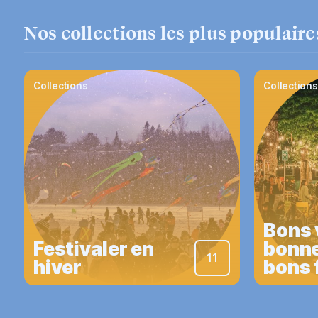
Nos collections les plus populaire
Collections
Collections
Bons 
Festivaler en
bonne
11
hiver
bons 