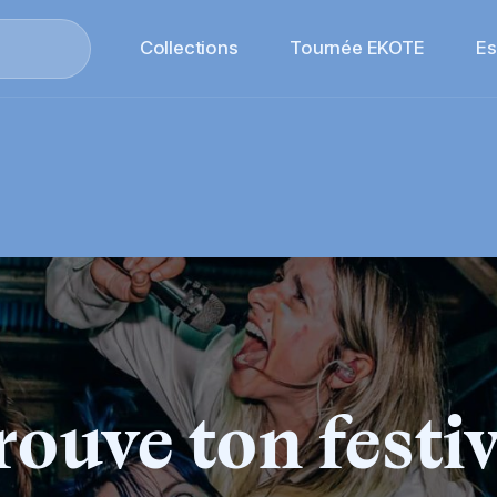
Collections
Tournée EKOTE
E
rouve ton festiv