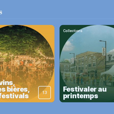
s
Collections
vins,
s bières,
Festivaler au
13
festivals
printemps