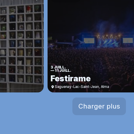
3 JUILL.
—
11 JUILL.
Festirame
Saguenay-Lac-Saint-Jean
,
Alma
Charger plus