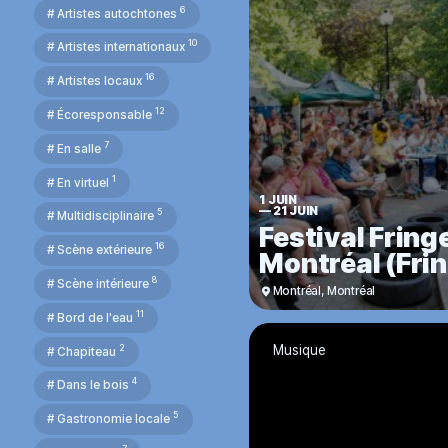
6
# Artistes autochtones
10
# Artistes internationaux
16
# Artistes locaux
12
# Écoresponsable
7
# En salle
1
# En virtuel
1 JUIN
—
21 JUIN
5
# Multidisciplinaire
Festival Fring
16
# Scène extérieure
Montréal (Fr
8
# Scène intérieure
Montréal
,
Montréal
11
# Bord de l'eau
2
Musique
# Chapiteau
4
# Dans le bois
5
# Gastronomie locale