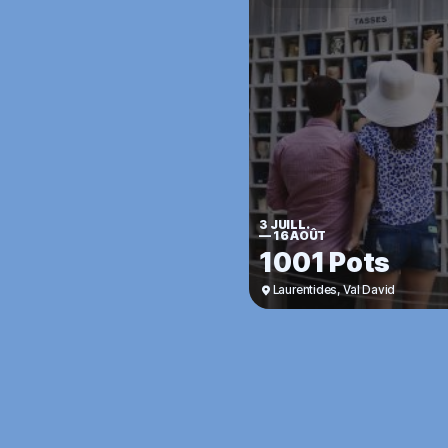
3 JUILL.
—
16 AOÛT
1001 Pots
Laurentides
,
Val David