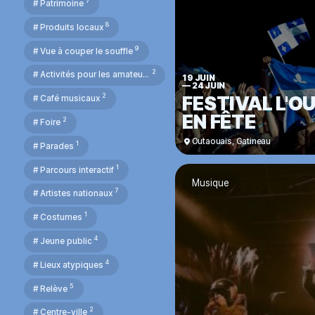
7
# Patrimoine
8
# Produits locaux
9
# Vue à couper le souffle
2
# Activités pour les amateurs
19 JUIN
—
24 JUIN
2
FESTIVAL L'O
# Café musicaux
EN FÊTE
2
# Foire
Outaouais
,
Gatineau
1
# Parades
1
# Parcours interactif
Musique
7
# Artistes nationaux
1
# Costumes
4
# Jeune public
4
# Lieux atypiques
5
# Relève
2
# Centre-ville