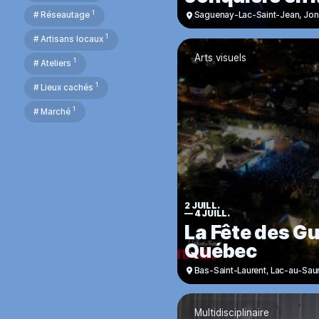
1
Saguenay-Lac-Saint-Jean
,
Jon
# Réseautage
1
# Artisans locaux
Arts visuels
1
# Ateliers
1
# Lieux cachés
1
# Marché
2 JUILL.
—
4 JUILL.
La Fête des Gu
Québec
Bas-Saint-Laurent
,
Lac-au-Sa
Multidisciplinaire