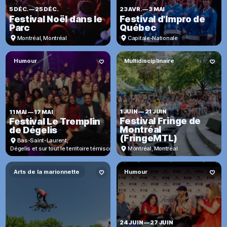
5 DÉC.
—
25 DÉC.
23 AVR.
—
3 MAI
Festival Noël dans le
Festival d'Impro de
Parc
Québec
Montréal
,
Montréal
Capitale-Nationale
Humour
Multidisciplinaire
1 JUIN
—
21 JUIN
11 MAI
—
17 MAI
Festival Fringe de
Festival Le Tremplin
Montréal
de Dégelis
(FringeMTL)
Bas-Saint-Laurent
,
Dégelis et sur tout le territoire témiscouatain
Montréal
,
Montréal
Arts de la marionnette
Humour
24 JUIN
—
27 JUIN