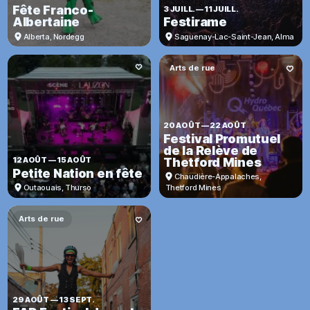
Fête Franco-
3 JUILL.
—
11 JUILL.
Albertaine
Festirame
Alberta
,
Nordegg
Saguenay-Lac-Saint-Jean
,
Alma
Arts de rue
20 AOÛT
—
22 AOÛT
Festival Promutuel
de la Relève de
Thetford Mines
12 AOÛT
—
15 AOÛT
Petite Nation en fête
Chaudière-Appalaches
,
Outaouais
,
Thurso
Thetford Mines
Arts de rue
29 AOÛT
—
13 SEPT.