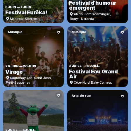
Festival d'humour
émergent
5 JUIN
—
7 JUIN
Festival Eurêka!
Abitibi-Témiscamingue
,
Montréal
,
Montréal
Rouyn-Noranda
Musique
Musique
2 JUILL.
—
4 JUILL.
26 JUIN
—
28 JUIN
Festival Eau Grand
Virage
Air
Saguenay-Lac-Saint-Jean
,
Petit-Saguenay
Côte-Nord
,
Baie-Comeau
Arts de rue
2 JUILL.
—
5 JUILL.