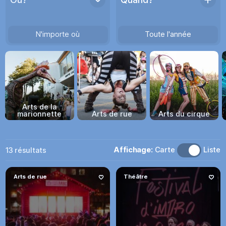
N'importe où
Toute l'année
Arts de la
marionnette
Arts de rue
Arts du cirque
Affichage:
Carte
Liste
13
résultats
Arts de rue
Théâtre