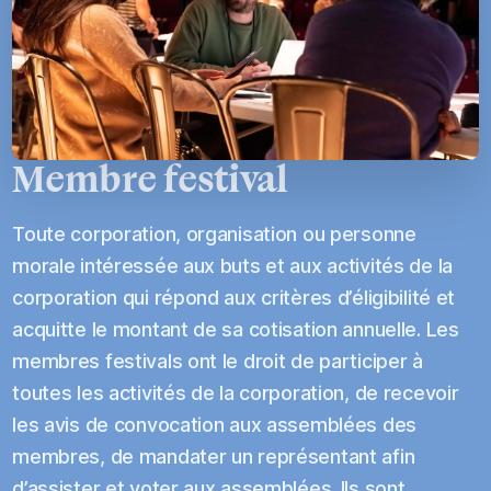
professionnalisation;
Outiller les événements existants sur le territoire
québécois pour rendre plus efficace leur
développement et augmenter leurs impacts;
Doter ses membres de certaines stratégies
Membre festival
promotionnelles communes;
Favoriser le maillage entre les régions du Québec et
la mise en commun d’expertises, le partage de
Toute corporation, organisation ou personne
ressources humaines et de matériel (par région et/ou
morale intéressée aux buts et aux activités de la
par secteur);
corporation qui répond aux critères d’éligibilité et
Faire la promotion des valeurs de développement
acquitte le montant de sa cotisation annuelle. Les
durable au sein de ses membres;
membres festivals ont le droit de participer à
Contribuer à la vitalité économique et culturelle de
toutes les activités de la corporation, de recevoir
toutes les régions du Québec;
les avis de convocation aux assemblées des
Contribuer à l'amélioration des conditions d'emploi
membres, de mandater un représentant afin
des personnes travaillant en culture.
d’assister et voter aux assemblées. Ils sont