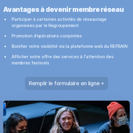
Avantages à devenir membre réseau
Participer à certaines activités de réseautage
organisées par le Regroupement
Promotion d’opérations conjointes
Bonifier votre visibilité via la plateforme web du REFRAIN
Afficher votre offre des services à l'attention des
membres festivals
Remplir le formulaire en ligne