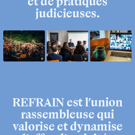
et
de
pratiques
judicieuses.
Ouvrir
Ouvrir
Ouvrir
REFRAIN
est
l’union
rassembleuse
qui
valorise
et
dynamise