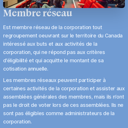
s’inscrire dans une saine écologie du secteur culturel,
Membre réseau
économique et social en ayant un impact positif sur
son milieu (période, géographie, discipline);
adhérer aux
principes de développement durable
,
Est membre réseau de la corporation tout
d’économie sociale
et de diversité, équité et inclusion;
regroupement oeuvrant sur le territoire du Canada
démontrer une implication des collectivités en place
intéressé aux buts et aux activités de la
(valoriser le travail bénévole, l’impact communautaire,
corporation, qui ne répond pas aux critères
partenariats locaux, l’implication de la municipalité,
d’éligibilité et qui acquitte le montant de sa
etc.) et favoriser l’embauche et le perfectionnement
de l’expertise locale, régionale et/ou nationale ainsi
cotisation annuelle.
que le rayonnement des artistes d’ici;
Les membres réseaux peuvent participer à
démontrer une saine gouvernance.
certaines activités de la corporation et assister aux
assemblées générales des membres, mais ils n’ont
pas le droit de voter lors de ces assemblées. Ils ne
sont pas éligibles comme administrateurs de la
corporation.