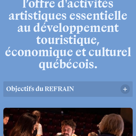
l’offre
d'activités
artistiques
essentielle
au
développement
touristique,
économique
et
culturel
québécois.
Objectifs du REFRAIN
Défendre les intérêts de ses membres et la
reconnaissance des festivals à échelle humaine
partout au Québec;
Inciter les événements à atteindre le plus haut
niveau d’excellence, d’innovation et de