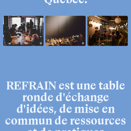
Ouvrir
Ouvrir
Ouvrir
REFRAIN
est
une
table
ronde
d'échange
d'idées,
de
mise
en
commun
de
ressources