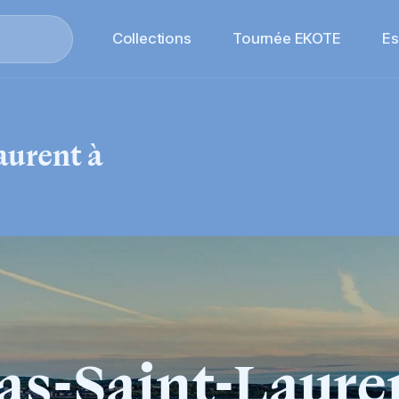
Collections
Tournée EKOTE
E
aurent
à
as-Saint-Laure