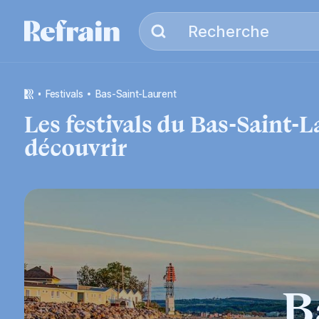
Aller à la navigation
Aller au contenu
Recherche
Recherche
festivals
Bas-Saint-Laurent
Les festivals
du
Bas-Saint-L
découvrir
B