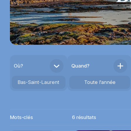
Où?
Quand?
Bas-Saint-Laurent
Toute l'année
Mots-clés
6
résultats