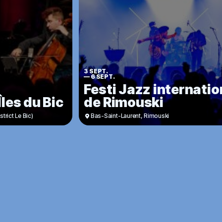
3 SEPT.
—
6 SEPT.
Festi Jazz internatio
les du Bic
de Rimouski
trict Le Bic)
Bas-Saint-Laurent
,
Rimouski