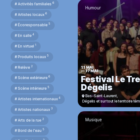
6
# Activités familiales
Humour
6
# Artistes locaux
5
# Écoresponsable
4
# En salle
1
# En virtuel
5
# Produits locaux
2
# Relève
11 MAI
—
17 MAI
Festival Le Tr
6
# Scène extérieure
Dégelis
5
# Scène intérieure
Bas-Saint-Laurent
,
4
# Artistes internationaux
Dégelis et sur tout le territoire t
3
# Artistes nationaux
2
Musique
# Arts de la rue
5
# Bord de l'eau
2