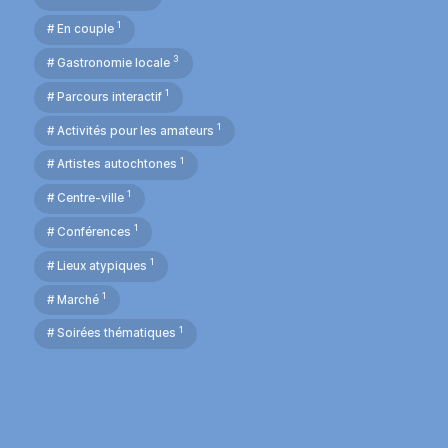
1
# En couple
3
# Gastronomie locale
1
# Parcours interactif
1
# Activités pour les amateurs
1
# Artistes autochtones
1
# Centre-ville
1
# Conférences
1
# Lieux atypiques
1
# Marché
1
# Soirées thématiques