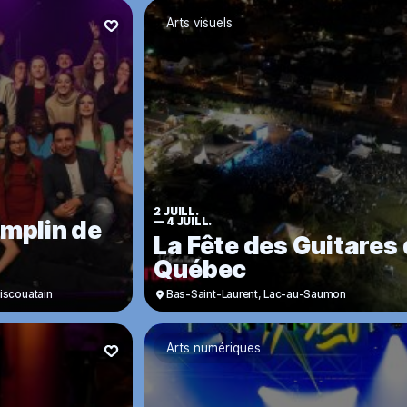
Arts visuels
2 JUILL.
emplin de
—
4 JUILL.
La Fête des Guitares
Québec
émiscouatain
Bas-Saint-Laurent
,
Lac-au-Saumon
Arts numériques