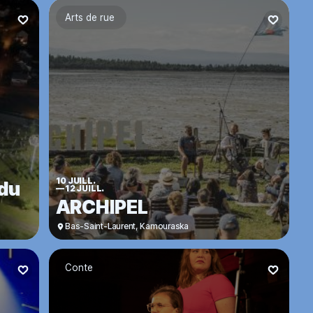
Arts de rue
10 JUILL.
 du
—
12 JUILL.
ARCHIPEL
Bas-Saint-Laurent
,
Kamouraska
Conte