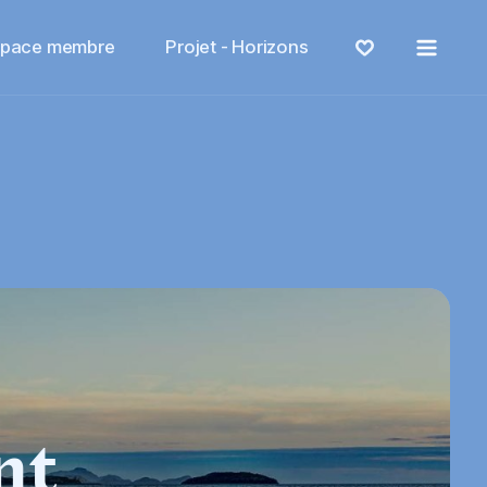
Menu
space membre
Projet - Horizons
nt