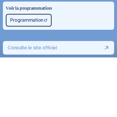
Voir la programmation
Programmation
Profite
de la
Capitale-Nationale
Consulte le site officiel
comme jamais
Affichage:
Carte
Liste
9
résultats
Hébergement
Hébergement
Hôtel & Spa Le
Germain Charlevoix
Hôtel Baie-Saint-Paul
50 Rue de la Ferme
8 chemin du Golf
Baie-Saint-Paul
,
Baie-Saint-Paul
,
Québec
Québec