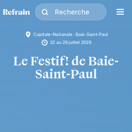
Aller à la navigation
Aller au contenu
Menu
Recherche
Recherche
Capitale-Nationale
Baie-Saint-Paul
22
au
26 juillet 2026
Le Festif! de Baie-
Saint-Paul