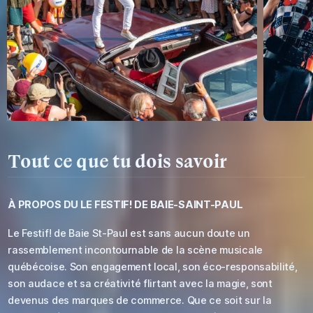
Tout ce que tu dois savoir
À PROPOS DU
LE FESTIF! DE BAIE-SAINT-PAUL
Le Festif! de Baie St-Paul est sans aucun doute un
rassemblement incontournable de la scène musicale
québécoise. Son engagement local, son éco-responsabilité,
son audace et sa créativité flirtant avec la magie, sont
devenus des marques de commerce. Que ce soit sur la