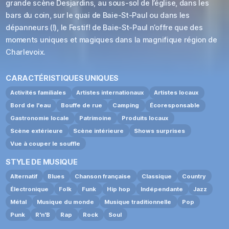
grande scène Desjardins, au sous-sol de l’église, dans les
bars du coin, sur le quai de Baie-St-Paul ou dans les
dépanneurs (!), le Festif! de Baie-St-Paul n’offre que des
moments uniques et magiques dans la magnifique région de
Charlevoix.
CARACTÉRISTIQUES UNIQUES
Activités familiales
Artistes internationaux
Artistes locaux
Bord de l'eau
Bouffe de rue
Camping
Écoresponsable
Gastronomie locale
Patrimoine
Produits locaux
Scène extérieure
Scène intérieure
Shows surprises
Vue à couper le souffle
STYLE DE MUSIQUE
Alternatif
Blues
Chanson française
Classique
Country
Électronique
Folk
Funk
Hip hop
Indépendante
Jazz
Métal
Musique du monde
Musique traditionnelle
Pop
Punk
R'n'B
Rap
Rock
Soul