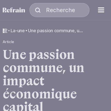
Aller à la navigation
Aller au contenu
Menu
Recherche
Recherche
la-une
Une passion commune, un impact économique capital
Article
Une
passion
commune,
un
impact
économique
capital