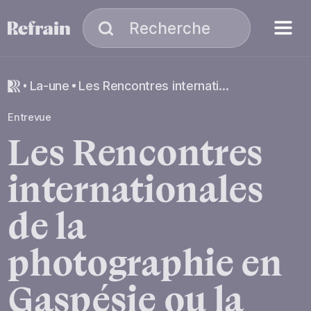
Aller à la navigation
Aller au contenu
Menu
Recherche
Recherche
la-une
Les Rencontres internationales de la photographie en Gaspésie ou la démocratisation de l’art visuel
Entrevue
Les
Rencontres
internationales
de
la
photographie
en
Gaspésie
ou
la