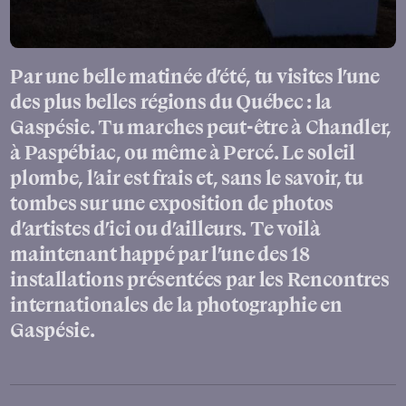
Par une belle matinée d’été, tu visites l’une
des plus belles régions du Québec : la
Gaspésie. Tu marches peut-être à Chandler,
à Paspébiac, ou même à Percé. Le soleil
plombe, l’air est frais et, sans le savoir, tu
tombes sur une exposition de photos
d’artistes d’ici ou d’ailleurs. Te voilà
maintenant happé par l’une des 18
installations présentées par les Rencontres
internationales de la photographie en
Gaspésie.