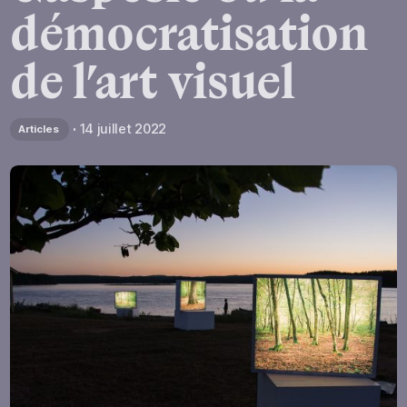
démocratisation
de
l’art
visuel
14 juillet 2022
Articles