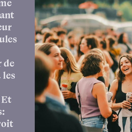
ême
vant
œur
aules
r de
 les
 Et
s:
oit