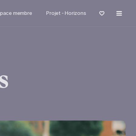
Menu
space membre
Projet - Horizons
s