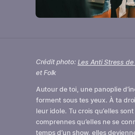
Crédit photo:
Les Anti Stress d
et Folk
Autour de toi, une panoplie d’i
forment sous tes yeux. À ta droit
leur idole. Tu crois qu’elles so
comprennes qu’elles ne se conna
temps d’un show, elles devienn