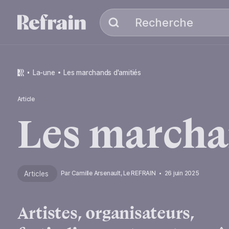
Aller à la navigation
Aller au contenu
Recherche
Recherche
la-une
Les marchands d'amitiés
Article
Les
marcha
Articles
Par
Camille Arsenault, Le REFRAIN
26 juin 2025
Artistes, organisateurs,