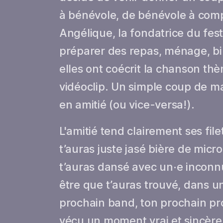
à bénévole, de bénévole à compli
Angélique, la fondatrice du festi
préparer des repas, ménage, bil
elles ont coécrit la chanson thè
vidéoclip. Un simple coup de ma
en amitié (ou vice-versa!).
L'amitié tend clairement ses file
t’auras juste jasé bière de micro
t’auras dansé avec un·e inconnu
être que t’auras trouvé, dans u
prochain band, ton prochain pro
vécu un moment vrai et sincère