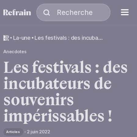
Aller à la navigation
Aller au contenu
Menu
Recherche
Recherche
la-une
Les festivals : des incubateurs de souvenirs impérissables !
Anecdotes
Les
festivals
:
des
incubateurs
de
souvenirs
impérissables
!
2 juin 2022
Articles