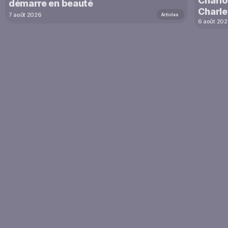
Charlot
démarre en beauté
Charle
7 août 2026
Articles
6 août 20