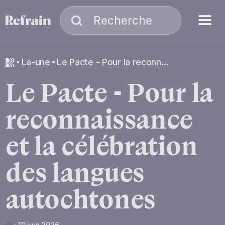
Aller à la navigation
Aller au contenu
Menu
Recherche
Recherche
la-une
Le Pacte - Pour la reconnaissance et la célébration des langues autochtones
Le
Pacte
-
Pour
la
reconnaissance
et
la
célébration
des
langues
autochtones
10 juin 2026