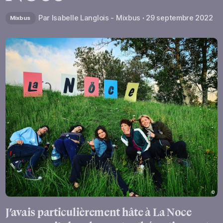
Par
Isabelle Langlois - Mixbus
29 septembre 2022
Mixbus
J’avais particulièrement hâte à La Noce