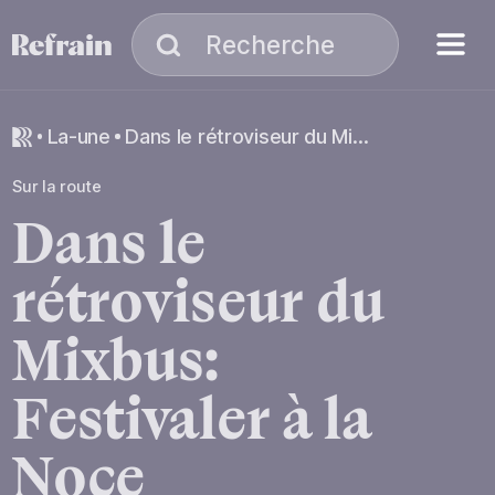
Aller à la navigation
Aller au contenu
Menu
Recherche
Recherche
la-une
Dans le rétroviseur du Mixbus: Festivaler à la Noce
Sur la route
Dans
le
rétroviseur
du
Mixbus:
Festivaler
à
la
Noce