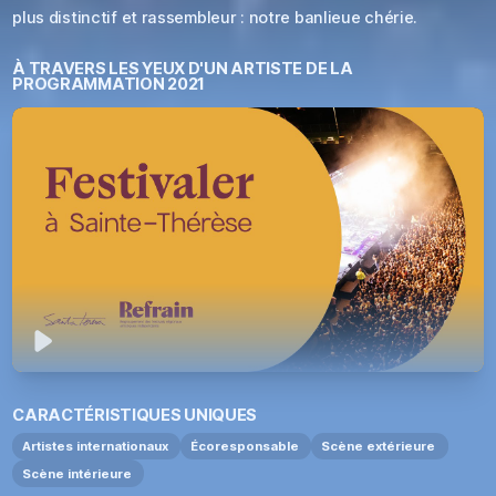
plus distinctif et rassembleur : notre banlieue chérie.
À TRAVERS LES YEUX D'UN ARTISTE DE LA
PROGRAMMATION 2021
Jouer
CARACTÉRISTIQUES UNIQUES
Artistes internationaux
Écoresponsable
Scène extérieure
Scène intérieure