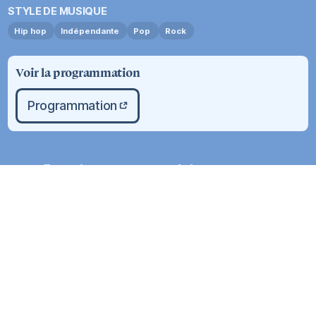
STYLE DE MUSIQUE
Hip hop
Indépendante
Pop
Rock
Voir la programmation
Programmation
Profite
des
Laurentides
comme
jamais
Affichage:
Carte
Liste
12
résultats
Hébergement
Hébergement
Impéria Hôtel &