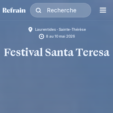
Aller à la navigation
Aller au contenu
Menu
Recherche
Recherche
Laurentides
Sainte-Thérèse
8
au
10 mai 2026
Festival Santa Teresa