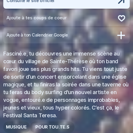
Consulte le site officiel
Ajoute à tes coups de coeur
Retire des coups de coeur
Ajoute à ton Calendrier Google
Fasciné.e, tu découvres une immense scène au
cœur du village de Sainte-Thérèse où ton band
favori joue ses plus grands hits. Tu viens tout juste
de sortir d’un concert ensorcelant dans une église
magique, et tu finiras la soirée dans une taverne où
tu feras du body surfing d'un nouvel artiste en
vogue, entouré.e de personnages improbables,
jeunes et vieux, tous hyper colorés. C’est ça, le
Festival Santa Teresa.
MUSIQUE
POUR TOU.TE.S