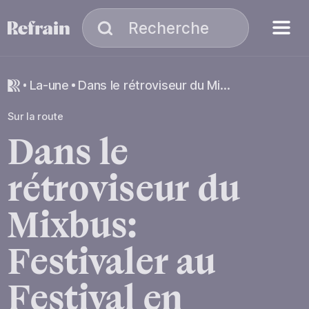
Aller à la navigation
Aller au contenu
Menu
Recherche
Recherche
la-une
Dans le rétroviseur du Mixbus: Festivaler au Festival en chanson de Petite-Vallée
Sur la route
Dans
le
rétroviseur
du
Mixbus:
Festivaler
au
Festival
en