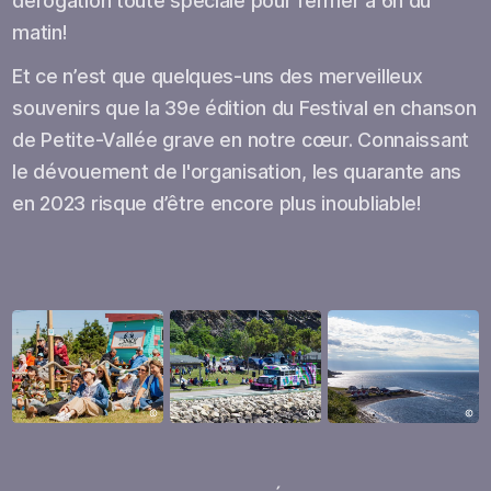
dérogation toute spéciale pour fermer à 6h du
matin!
Et ce n’est que quelques-uns des merveilleux
souvenirs que la 39e édition du Festival en chanson
de Petite-Vallée grave en notre cœur. Connaissant
le dévouement de l'organisation, les quarante ans
en 2023 risque d’être encore plus inoubliable!
Ouvrir
Ouvrir
Ouvrir