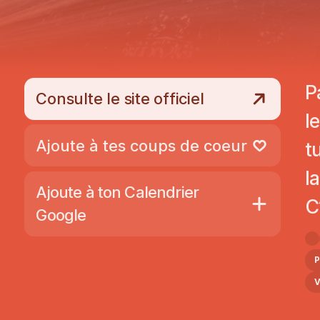
P
Consulte le site officiel
l
Ajoute à tes coups de coeur
t
Retire des coups de coeur
l
Ajoute à ton Calendrier
C
Google
P
V