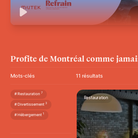
Jouer
Profite
de
Montréal
comme jamai
Mots-clés
11
résultats
7
# Restauration
Restauration
3
# Divertissement
1
# Hébergement