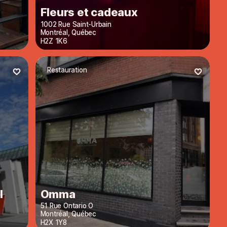
Fleurs et cadeaux
1002 Rue Saint-Urbain
Montréal
,
Québec
H2Z 1K6
Restauration
l
Omma
51 Rue Ontario O
Montréal
,
Québec
H2X 1Y8