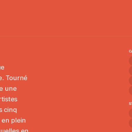
C
ue
e. Tourné
re une
tistes
S
s cinq
 en plein
suelles en