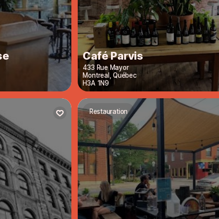
se
Café Parvis
433 Rue Mayor
Montreal
,
Québec
H3A 1N9
Restauration