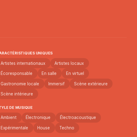
ARACTÉRISTIQUES UNIQUES
Artistes internationaux
Artistes locaux
Écoresponsable
En salle
En virtuel
Gastronomie locale
Immersif
Scène extérieure
Scène intérieure
TYLE DE MUSIQUE
Ambient
Électronique
Électroacoustique
Expérimentale
House
Techno