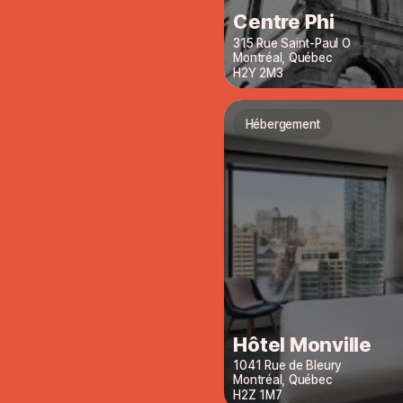
Centre Phi
315 Rue Saint-Paul O
Montréal
,
Québec
H2Y 2M3
Hébergement
Hôtel Monville
1041 Rue de Bleury
Montréal
,
Québec
H2Z 1M7