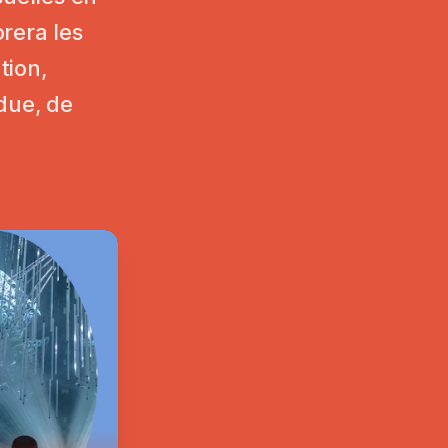
rera les
tion,
ndue, de