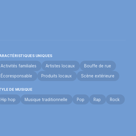
ARACTÉRISTIQUES UNIQUES
Activités familiales
Artistes locaux
Bouffe de rue
Écoresponsable
Produits locaux
Scène extérieure
TYLE DE MUSIQUE
Hip hop
Musique traditionnelle
Pop
Rap
Rock