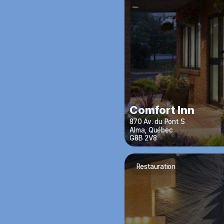
Comfort Inn
870 Av. du Pont S
Alma
,
Québec
G8B 2V8
Restauration