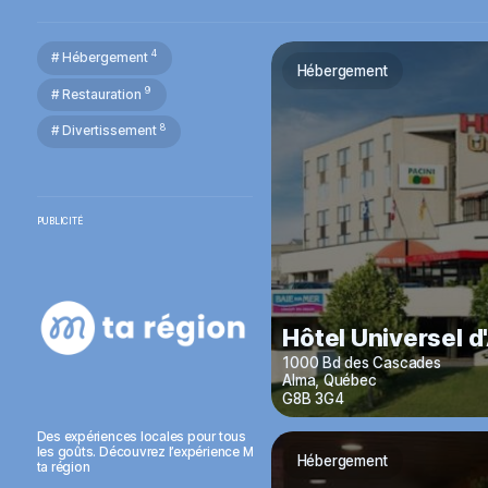
4
# Hébergement
Hébergement
9
# Restauration
8
# Divertissement
PUBLICITÉ
Hôtel Universel d
1000 Bd des Cascades
Alma
,
Québec
G8B 3G4
Des expériences locales pour tous
les goûts. Découvrez l’expérience M
Hébergement
ta région