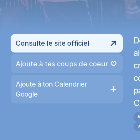
D
Consulte le site officiel
a
Ajoute à tes coups de coeur
c
Retire des coups de coeur
c
Ajoute à ton Calendrier
p
Google
C
A