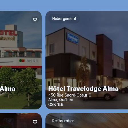
Hébergement
'Alma
Hôtel Travelodge Alma
450 Rue Sacré-Coeur O
Alma
,
Québec
G8B 1L9
Restauration