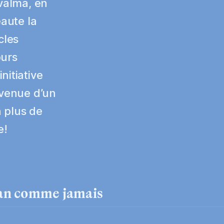
ivalma, en
eaute la
cles
ours
nitiative
 venue d’un
n plus de
e!
an
comme jamais