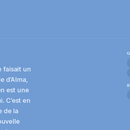
C
faisait un
le d’Alma,
S
en est une
i. C’est en
e de la
ouvelle