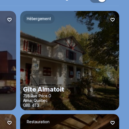
Hébergement
Gîte Almatoit
755 Rue Price O
Alma
,
Québec
G8B 4T3
Restauration