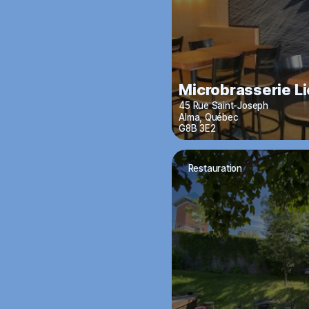
Microbrasserie Li
45 Rue Saint-Joseph
Alma
,
Québec
G8B 3E2
Restauration