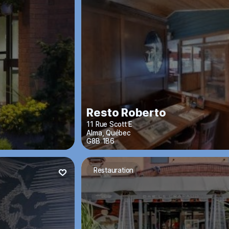
Resto Roberto
11 Rue Scott E
Alma
,
Québec
G8B 1B6
Restauration