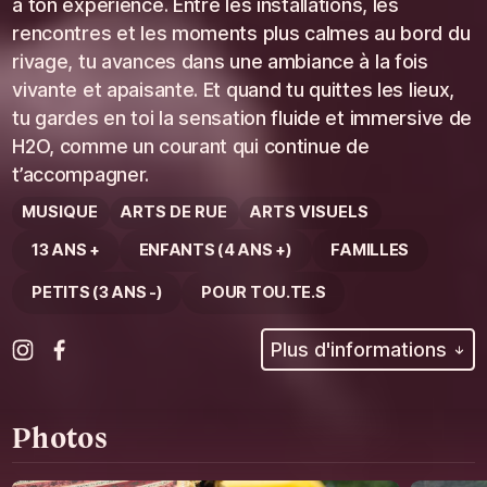
à ton expérience. Entre les installations, les
rencontres et les moments plus calmes au bord du
rivage, tu avances dans une ambiance à la fois
vivante et apaisante. Et quand tu quittes les lieux,
tu gardes en toi la sensation fluide et immersive de
H2O, comme un courant qui continue de
t’accompagner.
MUSIQUE
ARTS DE RUE
ARTS VISUELS
13 ANS +
ENFANTS (4 ANS +)
FAMILLES
PETITS (3 ANS -)
POUR TOU.TE.S
Plus d'informations
Photos