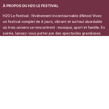
À PROPOS DU
H2O LE FESTIVAL
H2O Le Festival : l’événement incontournable d’Amos! Vivez
un festival complet de 4 jours, vibrant et surtout abordable
où trois univers se rencontrent : musique, sport et famille. En
soirée, laissez-vous porter par des spectacles grandioses
sous les étoiles. Le dimanche, participez à L’Express H2O,
une course populaire, festive et accessible au débutant
comme aux marathoniens. Le jour, profitez de plus de 40
activités gratuites réparties sur trois sites animés: Tout-
petits : spectacles, jeux d’eau, animation, jeux gonflables.
Ados : mur d’escalade, dek hockey, défis médiévaux et
activités variées chaque année. Familles : espace gourmand
musical, balades en ponton animées, essais nautiques
gratuits, manège 5D, volleyball, yoga, etc. Profitez aussi de
nombreux espaces VR à prix modique et d’un service de
navettes gratuit pour circuler en tout temps. 🎉 Osez
l’expérience H2O : un festival complet, mémorable et