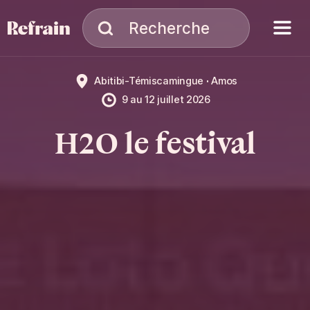
Aller à la navigation
Aller au contenu
Menu
Recherche
Recherche
Abitibi-Témiscamingue
Amos
9
au
12 juillet 2026
H2O le festival