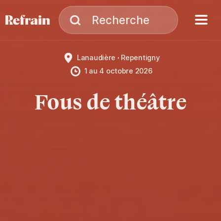
Aller à la navigation
Aller au contenu
Menu
Recherche
Recherche
Lanaudière
Repentigny
1
au
4 octobre 2026
Fous de théâtre