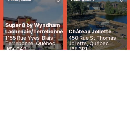
Super 8 by Wyndham
Lachenaie/Terrebonne
Château Joliette
1155 Rue Yves-Blais
450 Rue St Thomas
Terrebonne
,
Québec
Joliette
,
Québec
J6V 0A9
J6E 3R1
Restauration
Restauration
L'Ange Cornu
Le Vice Caché
265 Bd de l'Ange-
351 Bd de l'Ange-
Gardien
Gardien
L'Assomption
,
Québec
L'Assomption
,
Québec
J5W 1R8
J5W 1S4
Restauration
Restauration