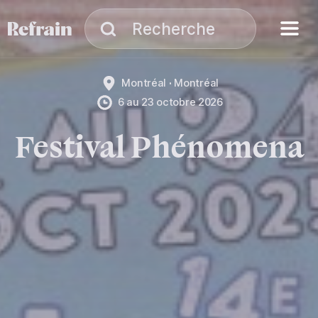
Aller à la navigation
Aller au contenu
Menu
Recherche
Recherche
Montréal
Montréal
6
au
23 octobre 2026
Festival Phénomena