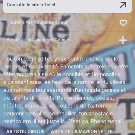
Consulte le site officiel
Ajoute à tes coups de coeur
Retire des coups de coeur
Ajoute à ton Calendrier Google
Toi, ton cœur et tes yeux sont branchés sur le
monde et sa diversité. En octobre, tu rejoins cette
fête montréalaise où le possible et l'impossible
s'unissent sous les feux de la rampe, et tu vibres
aux rythmes bouleversants d'un tas de genres et
de talents différents! Performances, poésie,
théâtre, musique, les couleurs de l’automne
peuvent bien aller se rhabiller, ton spectacle
multicolore, il est juste là. C'est ça, Phénomena!
ARTS DU CIRQUE
ARTS DE LA MARIONNETTE