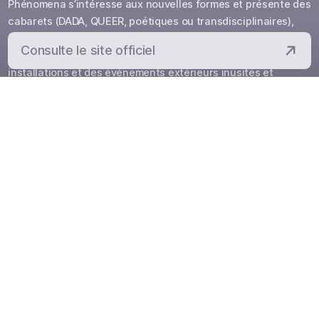
Phénomena s’intéresse aux nouvelles formes et présente des
cabarets (DADA, QUEER, poétiques ou transdisciplinaires),
des performances fantaisistes et théâtrales, des spectacles
Consulte le site officiel
avec projections, des happenings, des déambulatoires, des
installations et des événements extérieurs inusités et
rassembleurs dont la Parade Phénoménale. Phénomena est
connu pour son engagement envers les artistes de la
diversité, qu’elle soit autochtone, multiculturelle, LGBTQ+ ou
de personnes vivant avec un handicap. Ainsi, le Festival
travaille avec des artistes sourds depuis quelques années.
Nos productions ludiques et extravagantes rejoignent un
public éclectique et multigénérationnel car nous favorisons
une rencontre intimiste et complice avec le public.
Phénomena a pris la relève du Festival Voix d’Amériques qui a
connu beaucoup de succès de 2002 à 2011.
CARACTÉRISTIQUES UNIQUES
Artistes autochtones
Artistes locaux
Artistes nationaux
Arts de la rue
Centre-ville
Costumes
En salle
Immersif