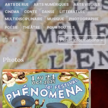
ARTS DE RUE
ARTS NUMÉRIQUES
ARTS VISUELS
CINÉMA
CONTE
DANSE
LITTÉRATURE
MULTIDISCIPLINAIRE
MUSIQUE
PHOTOGRAPHIE
POÉSIE
THÉÂTRE
POUR TOU.TE.S
Plus d'informations
Photos