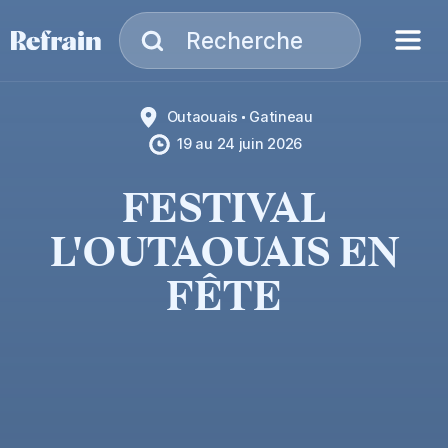
Aller à la navigation
Aller au contenu
Menu
Recherche
Recherche
Outaouais
Gatineau
19
au
24 juin 2026
FESTIVAL
L'OUTAOUAIS EN
FÊTE