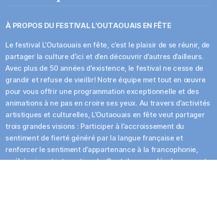
À PROPOS DU
FESTIVAL L'OUTAOUAIS EN FÊTE
Le festival L’Outaouais en fête, c’est le plaisir de se réunir, de
partager la culture d’ici et d’en découvrir d’autres d’ailleurs.
Avec plus de 50 années d’existence, le festival ne cesse de
grandir et refuse de vieillir! Notre équipe met tout en œuvre
pour vous offrir une programmation exceptionnelle et des
animations à ne pas en croire ses yeux. Au travers d’activités
artistiques et culturelles, L’Outaouais en fête veut partager
trois grandes visions : Participer à l’accroissement du
sentiment de fierté généré par la langue française et
renforcer le sentiment d’appartenance à la francophonie,
québécoise et internationale. Contribuer au développement
de carrières d’artistes œuvrant en français, qu’ils soient
considérés comme appartenant à la relève, aux artistes
émergents ou encore à ceux déjà établis. Promouvoir la
langue française, tant auprès des francophones que des