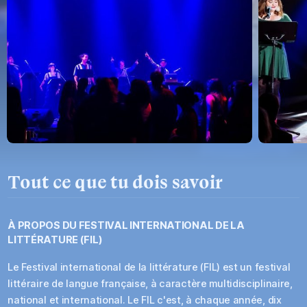
Tout ce que tu dois savoir
À PROPOS DU
FESTIVAL INTERNATIONAL DE LA
LITTÉRATURE (FIL)
Le Festival international de la littérature (FIL) est un festival
littéraire de langue française, à caractère multidisciplinaire,
national et international. Le FIL c'est, à chaque année, dix