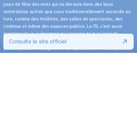
jours de fête des mots qui se déroule dans des lieux
montréalais autres que ceux traditionnellement associés au
livre, comme des théâtres, des salles de spectacles, des
cinémas et même des espaces publics. Le FIL c’est aussi
maintenant un événement qui rayonne tout au long de
Consulte le site officiel
l’année, et ce, sur l’ensemble du territoire québécois et de
plus en plus à l’étranger. Afin de rejoindre différents publics,
la programmation du FIL est extrêmement diversifiée :
parallèlement aux grands spectacles littéraires en soirée,
sont proposées des activités littéraires à l'heure de l'apéro
ou en fin de soirée, des expositions, des projections de films,
des grandes rencontres, des installations éphémères, des
parcours littéraires et de nombreuses autres manifestations.
Voir la programmation
Programmation