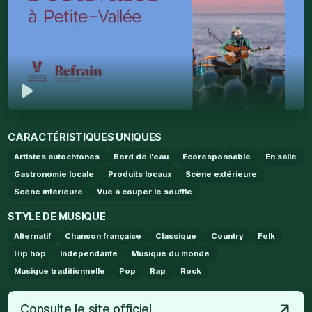
Jouer
CARACTÉRISTIQUES UNIQUES
Artistes autochtones
Bord de l'eau
Écoresponsable
En salle
Gastronomie locale
Produits locaux
Scène extérieure
Scène intérieure
Vue à couper le souffle
STYLE DE MUSIQUE
Alternatif
Chanson française
Classique
Country
Folk
Hip hop
Indépendante
Musique du monde
Musique traditionnelle
Pop
Rap
Rock
Consulte le site officiel