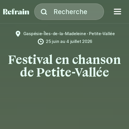
Aller à la navigation
Aller au contenu
Menu
Recherche
Recherche
Gaspésie-Îles-de-la-Madeleine
Petite-Vallée
25 juin
au
4 juillet 2026
Festival en chanson
de Petite-Vallée