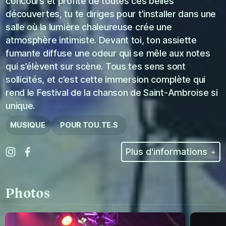
concours et profité de toutes ces belles
découvertes, tu te diriges pour t’installer dans une
salle où la lumière chaleureuse crée une
atmosphère intimiste. Devant toi, ton assiette
fumante diffuse une odeur qui se mêle aux notes
qui s’élèvent sur scène. Tous tes sens sont
sollicités, et c’est cette immersion complète qui
rend le Festival de la chanson de Saint-Ambroise si
unique.
MUSIQUE
POUR TOU.TE.S
Plus d'informations
Photos