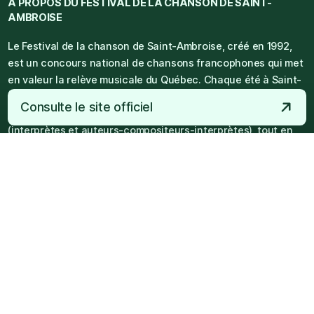
À PROPOS DU
FESTIVAL DE LA CHANSON DE SAINT-
AMBROISE
Le Festival de la chanson de Saint-Ambroise, créé en 1992,
est un concours national de chansons francophones qui met
en valeur la relève musicale du Québec. Chaque été à Saint-
Ambroise, une soixantaine d’artistes émergents se
Consulte le site officiel
produisent sur scène dans différentes catégories
(interprètes et auteurs-compositeurs-interprètes), tout en
bénéficiant d’ateliers de formation et de l’encadrement de
professionnels du milieu. En plus des prestations en
concours, le festival propose des activités comme des dîners
chantants, cabarets et soupers-spectacles, dans une
ambiance conviviale propice aux échanges et à
l’épanouissement artistique.
Voir la programmation