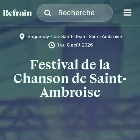
Aller à la navigation
Aller au contenu
Menu
Recherche
Recherche
Saguenay-Lac-Saint-Jean
Saint-Ambroise
1
au
8 août 2026
Festival de la
Chanson de Saint-
Ambroise