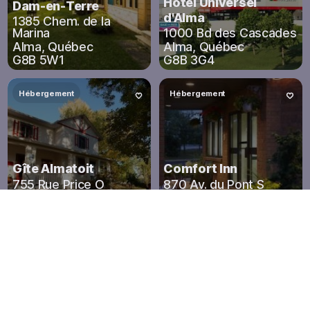
Hôtel Universel
Dam-en-Terre
d'Alma
1385 Chem. de la
Marina
1000 Bd des Cascades
Alma
,
Québec
Alma
,
Québec
G8B 5W1
G8B 3G4
Hébergement
Hébergement
Gîte Almatoit
Comfort Inn
755 Rue Price O
870 Av. du Pont S
Alma
,
Québec
Alma
,
Québec
G8B 4T3
G8B 2V8
Hébergement
Restauration