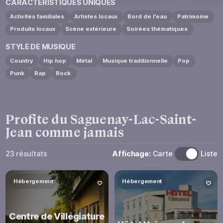
CARACTÉRISTIQUES UNIQUES
Activités familiales
Artistes locaux
Bord de l'eau
Patrimoine
Produits locaux
Scène extérieure
Soirées thématiques
STYLE DE MUSIQUE
Country
Hip hop
Métal
Musique traditionnelle
Pop
Punk
Rap
Rock
Profite
du
Saguenay-Lac-Saint-
Jean
comme jamais
Affichage:
Carte
Liste
23
résultats
Hébergement
Hébergement
Centre de Villégiature