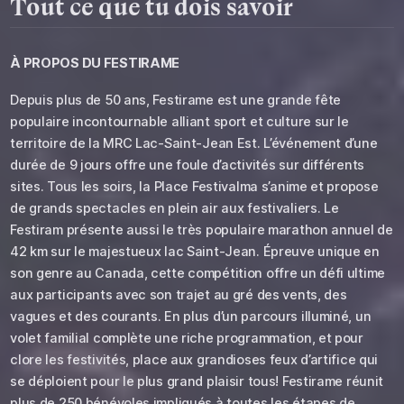
Tout ce que tu dois savoir
À PROPOS DU
FESTIRAME
Depuis plus de 50 ans, Festirame est une grande fête
populaire incontournable alliant sport et culture sur le
territoire de la MRC Lac-Saint-Jean Est. L’événement d’une
durée de 9 jours offre une foule d’activités sur différents
sites. Tous les soirs, la Place Festivalma s’anime et propose
de grands spectacles en plein air aux festivaliers. Le
Festiram présente aussi le très populaire marathon annuel de
42 km sur le majestueux lac Saint-Jean. Épreuve unique en
son genre au Canada, cette compétition offre un défi ultime
aux participants avec son trajet au gré des vents, des
vagues et des courants. En plus d’un parcours illuminé, un
volet familial complète une riche programmation, et pour
clore les festivités, place aux grandioses feux d’artifice qui
se déploient pour le plus grand plaisir tous! Festirame réunit
plus de 250 bénévoles impliqués à toutes les étapes de