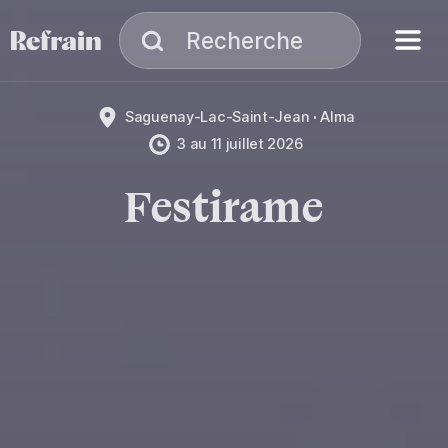
Aller à la navigation
Aller au contenu
Menu
Recherche
Recherche
Saguenay-Lac-Saint-Jean
Alma
3
au
11 juillet 2026
Festirame