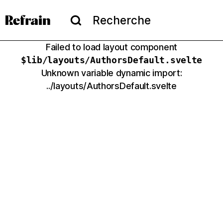
Aller à la navigation
Aller au contenu
Menu
Recherche
Recherche
Failed to load layout component
$lib/layouts/
AuthorsDefault
.svelte
Unknown variable dynamic import:
../layouts/AuthorsDefault.svelte