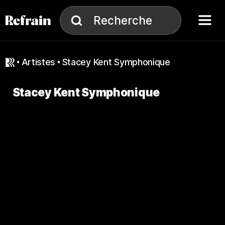
Aller à la navigation
Aller au contenu
Menu
Recherche
Recherche
artistes
Stacey Kent Symphonique
Stacey Kent Symphonique