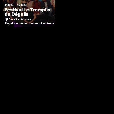
11 MAI
—
17 MAI
Festival Le Tremplin
de Dégelis
Bas-Saint-Laurent
,
Dégelis et sur tout le territoire témiscouatain