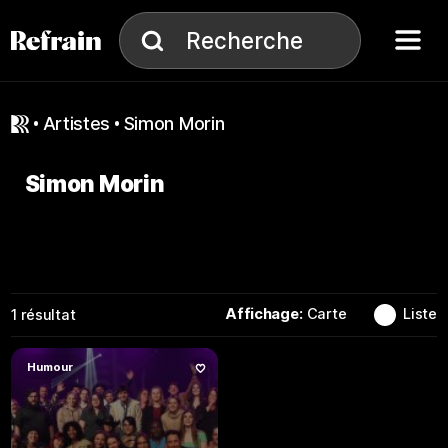
Aller à la navigation
Aller au contenu
Menu
Recherche
Recherche
artistes
Simon Morin
Simon Morin
Affichage:
Carte
Liste
1
résultat
Humour