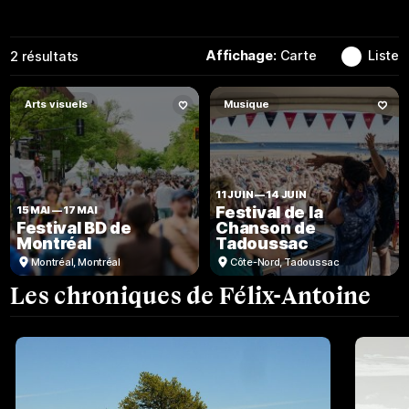
Affichage:
Carte
Liste
2
résultats
Arts visuels
Musique
11 JUIN
—
14 JUIN
Festival de la
15 MAI
—
17 MAI
Festival BD de
Chanson de
Montréal
Tadoussac
Montréal
,
Montréal
Côte-Nord
,
Tadoussac
Les chroniques de Félix-Antoine