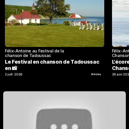
Félix-Antoine au Festival de la
Félix-An
chanson de Tadoussac
Chanson
Le Festival en chanson de Tadoussac
L'écor
en 📸
Chans
2 juill. 2026
26 juin 20
Articles