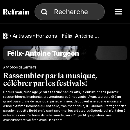
Aller à la navigation
Aller au contenu
Menu
Recherche
Recherche
artistes
Horizons - Félix-Antoine Turgeon
Félix-Antoine Turgeon
À PROPOS DE L'ARTISTE
Rassembler par la musique,
célébrer par les festivals!
Depuis mon jeune âge, je suis fasciné par les arts, la culture et ses pouvoir
rassembleurs, inspirants, provocateurs et émouvants . Ayant toujours été un
grand passionné de musique, j’ai récemment découvert une scène musicale
d’une extrême richesse qui est celle, trop méconnue, du Québec. Partager cette
passion et cette fierté en faisant rayonner les artistes québécois qui n’ont rien à
enlever à ceux d’ailleurs dans le monde; voilà l’objectif qui guidera mes
aventures festivalières avec Horizons!