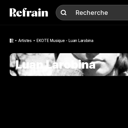
Aller à la navigation
Aller au contenu
Recherche
Recherche
artistes
EKOTE Musique - Luan Larobina
Luan Larobina