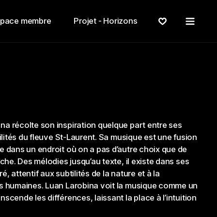
Menu
space membre
Projet - Horizons
a récolte son inspiration quelque part entre ses
tilités du fleuve St-Laurent. Sa musique est une fusion
e dans un endroit où on a pas d’autre choix que de
îche. Des mélodies jusqu’au texte, il existe dans ses
, attentif aux subtilités de la nature et à la
ns humaines. Luan Larobina voit la musique comme un
scende les différences, laissant la place à l’intuition