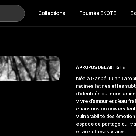
Collections
Tournée EKOTE
E
À PROPOS DE L'ARTISTE
Née à Gaspé, Luan Larobin
racines latines et les sub
d’identités qui nous amèn
vivre d’amour et d’eau fra
chansons un univers feutré
vulnérabilité des émotio
espace de partage qui tran
et aux choses vraies.