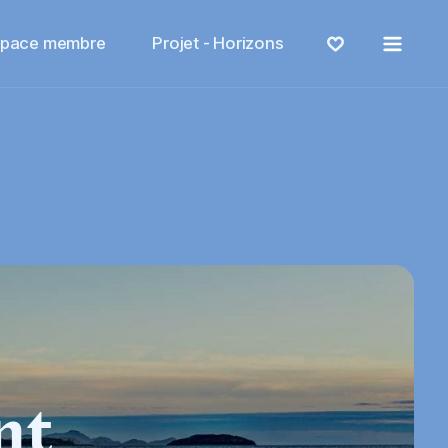
Menu
space membre
Projet - Horizons
nt