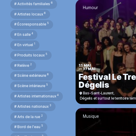
6
# Activités familiales
Humour
6
# Artistes locaux
5
# Écoresponsable
4
# En salle
1
# En virtuel
5
# Produits locaux
2
# Relève
11 MAI
—
17 MAI
Festival Le Tr
6
# Scène extérieure
Dégelis
5
# Scène intérieure
Bas-Saint-Laurent
,
4
# Artistes internationaux
Dégelis et sur tout le territoire t
3
# Artistes nationaux
2
Musique
# Arts de la rue
5
# Bord de l'eau
2