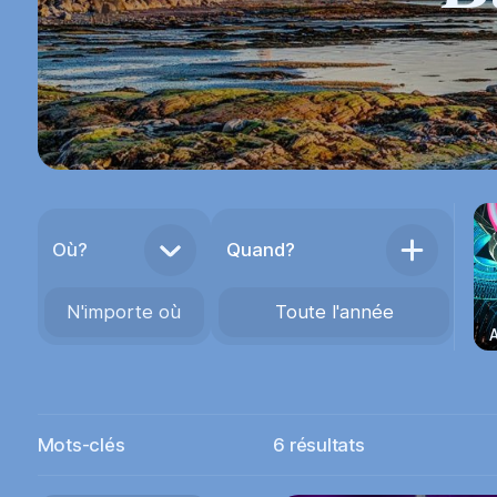
Où?
Quand?
N'importe où
Toute l'année
A
Mots-clés
6
résultats