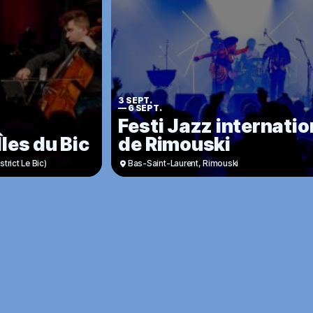
3 SEPT.
—
6 SEPT.
Festi Jazz internatio
les du Bic
de Rimouski
trict Le Bic)
Bas-Saint-Laurent
,
Rimouski