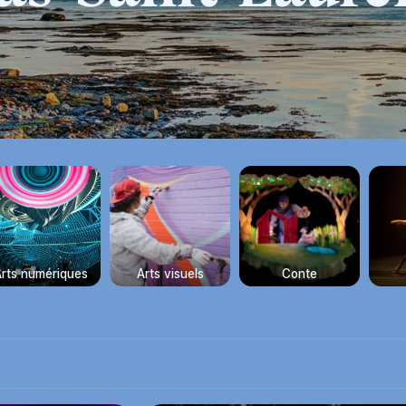
rts numériques
Arts visuels
Conte