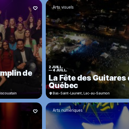
Arts visuels
2 JUILL.
emplin de
—
4 JUILL.
La Fête des Guitares
Québec
émiscouatain
Bas-Saint-Laurent
,
Lac-au-Saumon
Arts numériques