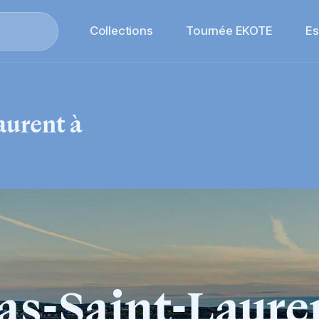
Collections
Tournée EKOTE
E
aurent
à
as-Saint-Laure