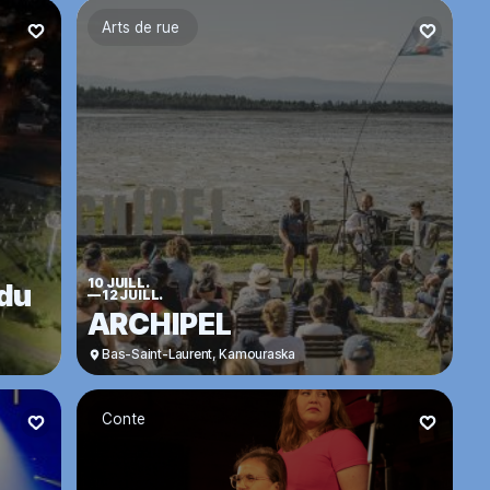
Arts de rue
10 JUILL.
 du
—
12 JUILL.
ARCHIPEL
Bas-Saint-Laurent
,
Kamouraska
Conte