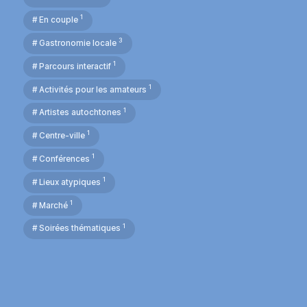
1
# En couple
3
# Gastronomie locale
1
# Parcours interactif
1
# Activités pour les amateurs
1
# Artistes autochtones
1
# Centre-ville
1
# Conférences
1
# Lieux atypiques
1
# Marché
1
# Soirées thématiques