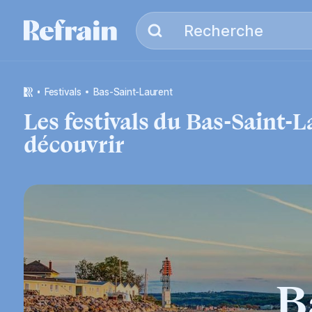
Aller à la navigation
Aller au contenu
Recherche
Recherche
festivals
Bas-Saint-Laurent
Les festivals
du
Bas-Saint-L
découvrir
B