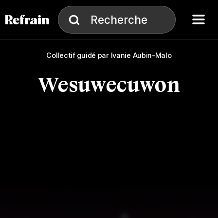
Aller à la navigation
Aller au contenu
Menu
Recherche
Recherche
Collectif guidé par Ivanie Aubin-Malo
Wesuwecuwon