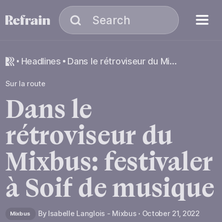
Skip to navigation
Skip to content
Menu
Search
Search
headlines
Dans le rétroviseur du Mixbus: festivaler à Soif de musique
Sur la route
Dans
le
rétroviseur
du
Mixbus:
festivaler
à
Soif
de
musique
By
Isabelle Langlois - Mixbus
October 21, 2022
Mixbus