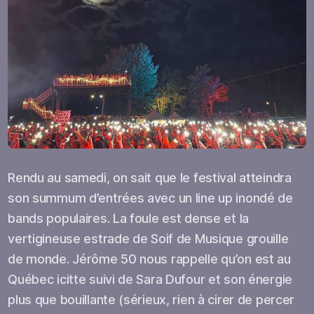
Rendu au samedi, on sait que le festival atteindra
son summum d’entrées avec un line up inondé de
bands populaires. La foule est dense et la
vertigineuse estrade de Soif de Musique grouille
de monde. Jérôme 50 nous rappelle qu’on est au
Québec icitte suivi de Sara Dufour et son énergie
plus que bouillante (sérieux, rien à cirer de percer