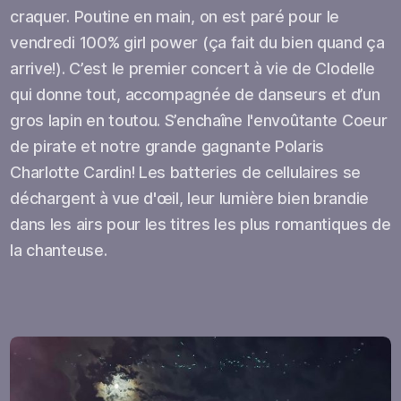
craquer. Poutine en main, on est paré pour le
vendredi 100% girl power (ça fait du bien quand ça
arrive!). C’est le premier concert à vie de Clodelle
qui donne tout, accompagnée de danseurs et d’un
gros lapin en toutou. S’enchaîne l'envoûtante Coeur
de pirate et notre grande gagnante Polaris
Charlotte Cardin! Les batteries de cellulaires se
déchargent à vue d'œil, leur lumière bien brandie
dans les airs pour les titres les plus romantiques de
la chanteuse.