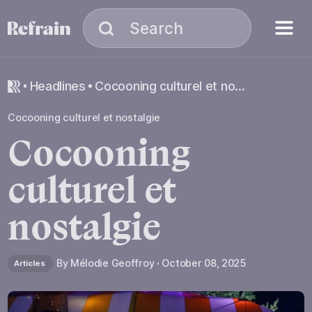
Skip to navigation
Skip to content
Menu
Search
Search
headlines
Cocooning culturel et nostalgie
Cocooning culturel et nostalgie
Cocooning
culturel
et
nostalgie
By
Mélodie Geoffroy
October 08, 2025
Articles