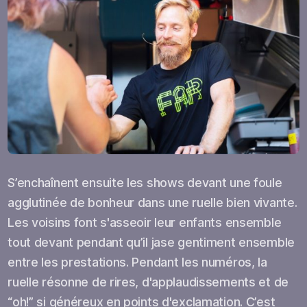
S’enchaînent ensuite les shows devant une foule
agglutinée de bonheur dans une ruelle bien vivante.
Les voisins font s'asseoir leur enfants ensemble
tout devant pendant qu’il jase gentiment ensemble
entre les prestations. Pendant les numéros, la
ruelle résonne de rires, d'applaudissements et de
“oh!” si généreux en points d'exclamation. C’est