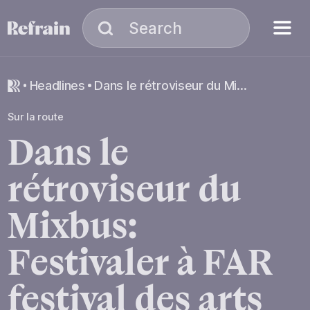
Skip to navigation
Skip to content
Menu
Search
Search
headlines
Dans le rétroviseur du Mixbus: Festivaler à FAR festival des arts de ruelle
Sur la route
Dans
le
rétroviseur
du
Mixbus:
Festivaler
à
FAR
festival
des
arts