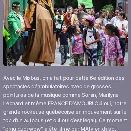
Avec le Mixbus, on a fait pour cette 6e édition des
spectacles déambulatoires avec de grosses
pointures de la musique comme Soran, Marilyne
Léonard et même FRANCE D’AMOUR! Oui oui, notre
grande rockeuse québécoise en mouvement sur le
top d’un autobus (et oui oui c’est légal). Ce moment
“omg quoi wow” a été filmé par MAtv en direct