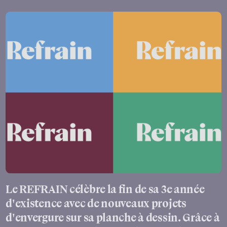
Le REFRAIN célèbre la fin de sa 3e année
d'existence avec de nouveaux projets
d'envergure sur sa planche à dessin. Grâce à