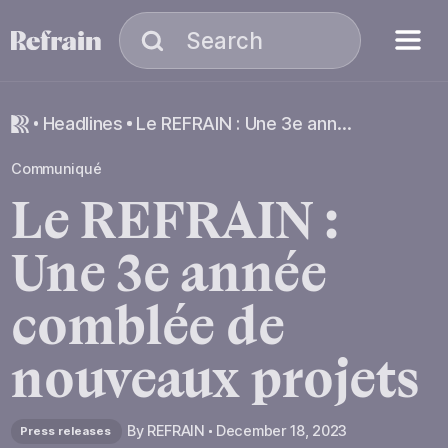
Skip to navigation
Skip to content
Menu
Search
Search
headlines
Le REFRAIN : Une 3e année comblée de nouveaux projets
Communiqué
Le
REFRAIN
:
Une
3e
année
comblée
de
nouveaux
projets
By
REFRAIN
December 18, 2023
Press releases