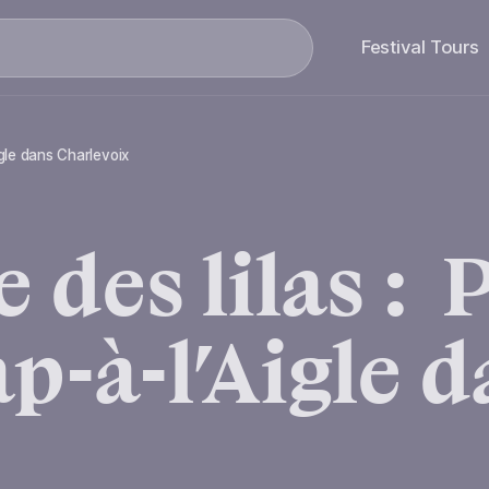
Search
Festival Tours
igle dans Charlevoix
e
des
lilas
:
p-à-l’Aigle
d