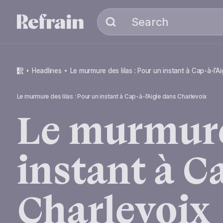
Skip to navigation
Skip to content
Search
headlines
Le murmure des lilas : Pour un instant à Cap-à-l’A
Le murmure des lilas : Pour un instant à Cap-à-l’Aigle dans Charlevoix
Le
murmur
instant
à
Ca
Charlevoix