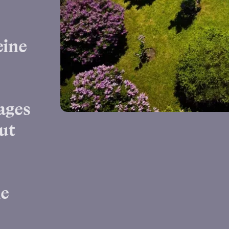
eine
ages
ut
ne