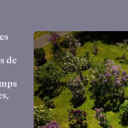
es
ns de
n
emps
es,